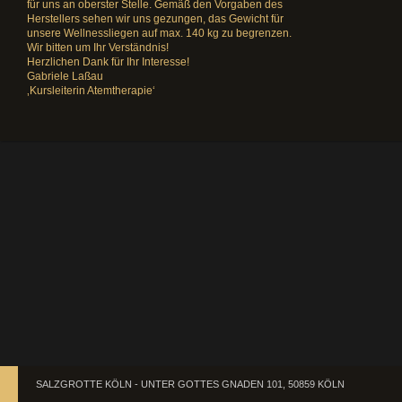
für uns an oberster Stelle. Gemäß den Vorgaben des
Herstellers sehen wir uns gezungen, das Gewicht für
unsere Wellnessliegen auf max. 140 kg zu begrenzen.
Wir bitten um Ihr Verständnis!
Herzlichen Dank für Ihr Interesse!
Gabriele Laßau
‚Kursleiterin Atemtherapie‘
SALZGROTTE KÖLN - UNTER GOTTES GNADEN 101, 50859 KÖLN