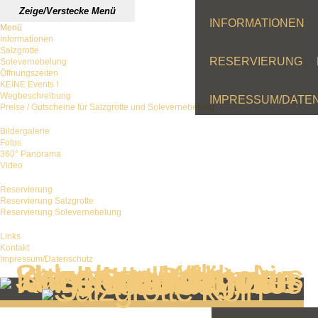
Zeige/Verstecke Menü
INFORMATIONEN
Menü
Informationen
Salzgrotte
RESERVIERUNG
Solevernebelung
Öffnungszeiten
KEINE Events !
Wegbeschreibung
IMPRESSUM/DATE
Preise / Gutscheine für Salzgrotte und Solevernebelung
Bildergalerie
Fotos
360° Panorama
Video
Reservierung
Reservierung Salzgrotte
Reservierung Solevernebelung
Links
Kontakt
Impressum/Datenschutz