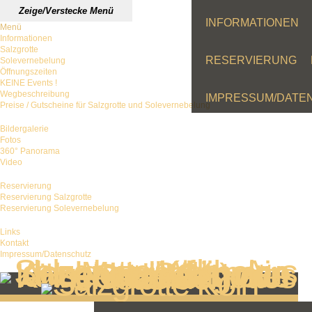
Zeige/Verstecke Menü
INFORMATIONEN
Menü
Informationen
Salzgrotte
RESERVIERUNG
Solevernebelung
Öffnungszeiten
KEINE Events !
Wegbeschreibung
IMPRESSUM/DATE
Preise / Gutscheine für Salzgrotte und Solevernebelung
Bildergalerie
Fotos
360° Panorama
Video
Reservierung
Reservierung Salzgrotte
Reservierung Solevernebelung
Links
Kontakt
Impressum/Datenschutz