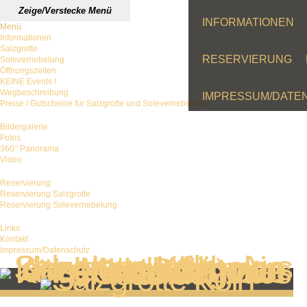
Zeige/Verstecke Menü
INFORMATIONEN
Menü
Informationen
Salzgrotte
RESERVIERUNG
Solevernebelung
Öffnungszeiten
KEINE Events !
Wegbeschreibung
IMPRESSUM/DATE
Preise / Gutscheine für Salzgrotte und Solevernebelung
Bildergalerie
Fotos
360° Panorama
Video
Reservierung
Reservierung Salzgrotte
Reservierung Solevernebelung
Links
Kontakt
Impressum/Datenschutz